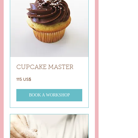
CUPCAKE MASTER
115
‏115 US$
دولار
أمريكي
BOOK A WORKSHOP