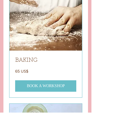
BAKING
65
‏65 US$
دولار
أمريكي
BOOK A WORKSHOP